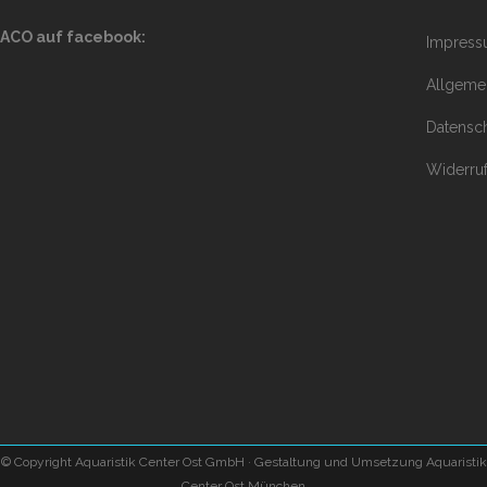
ACO auf facebook:
Impres
Allgeme
Datensc
Widerru
©
Copyright Aquaristik Center Ost GmbH · Gestaltung und Umsetzung Aquaristik
Center Ost München