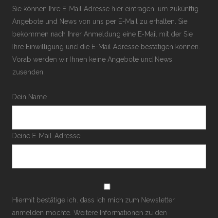
Sie können Ihre E-Mail Adresse hier eintragen, um zukünftig
Angebote und News von uns per E-Mail zu erhalten. Sie
bekommen nach Ihrer Anmeldung eine E-Mail mit der Sie
Ihre Einwilligung und die E-Mail Adresse bestätigen können.
Vorab werden wir Ihnen keine Angebote und News
zusenden.
Dein Name
Deine E-Mail-Adresse
Hiermit bestätige ich, dass ich mich zum Newsletter
anmelden möchte. Weitere Informationen zu den