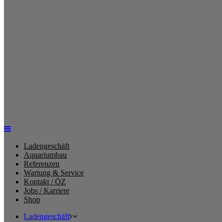
Ladengeschäft
Aquariumbau
Referenzen
Wartung & Service
Kontakt / ÖZ
Jobs / Karriere
Shop
Ladengeschäft